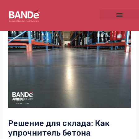
Skip
Post
to
navigation
content
NU
GGLE
NU
GGLE
Решение для склада: Как
упрочнитель бетона