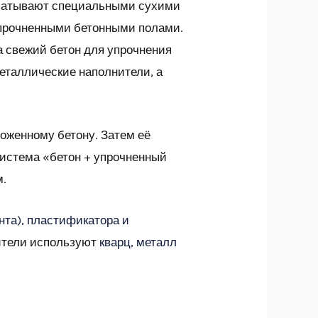
абатывают специальными сухими
упрочненными бетонными полами.
а свежий бетон для упрочнения
металлические наполнители, а
оженному бетону. Затем её
система «бетон + упрочненный
м.
нта), пластификатора и
ители используют
кварц, металл