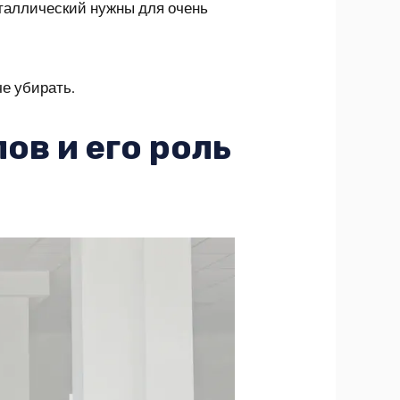
еталлический нужны для очень
че убирать.
ов и его роль