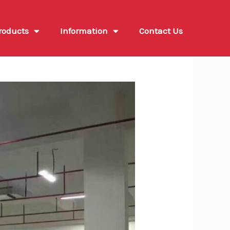
roducts
Information
Contact Us