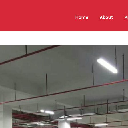
Home
About
P