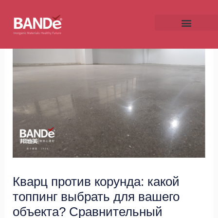
Skip
Post
to
navigation
content
ENU
GGLE
ENU
Кварц против корунда: какой
GGLE
топпинг выбрать для вашего
объекта? Сравнительный