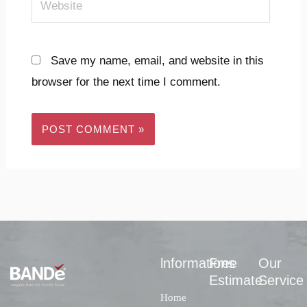
Website
Save my name, email, and website in this
browser for the next time I comment.
lnformations
Free
Our
Estimate
Service
Home