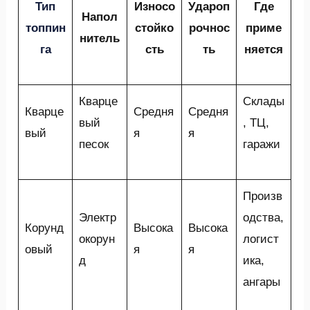
Тип
Износо
Удароп
Где
Напол
топпин
стойко
рочнос
приме
нитель
га
сть
ть
няется
Кварце
Склады
Кварце
Средня
Средня
вый
, ТЦ,
вый
я
я
песок
гаражи
Произв
Электр
одства,
Корунд
Высока
Высока
окорун
логист
овый
я
я
д
ика,
ангары