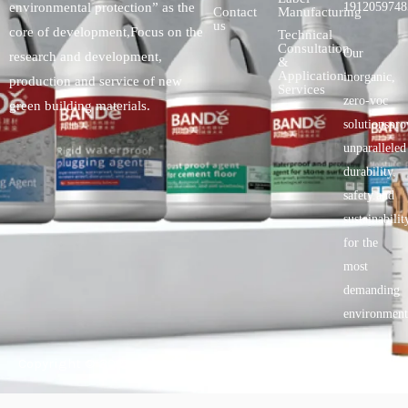
environmental protection” as the
1912059748
Contact
Manufacturing
us
core of development,Focus on the
Technical
Consultation
Our
research and development,
&
Application
inorganic,
production and service of new
Services
zero-voc
green building materials.
solutionspro
unparalleled
durability,
safety.and
sustainabilit
for the
most
demanding
environment
Copyright © 2025 BANDě :: Inorganic sustainable building
materials