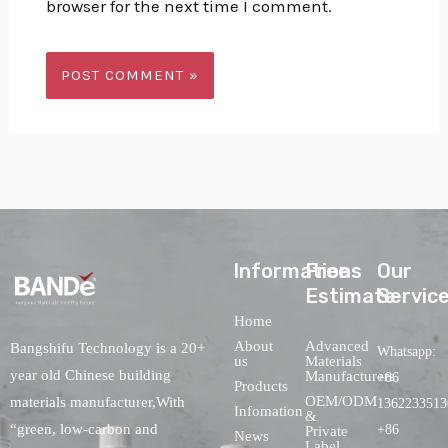
browser for the next time I comment.
lnformations
Free
Our
Estimate
Servic
Home
About
Advanced
Bangshifu Technology is a 20+
Whatsapp:
us
Materials
year old Chinese building
Manufacturers
+86
Products
OEM/ODM
materials manufacturer,With
1362233513
Infomation
&
“green, low-carbon and
+86
Private
News
Label