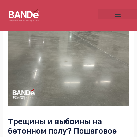
Skip
Post
to
navigation
content
NU
GGLE
NU
GGLE
Трещины и выбоины на
бетонном полу? Пошаговое